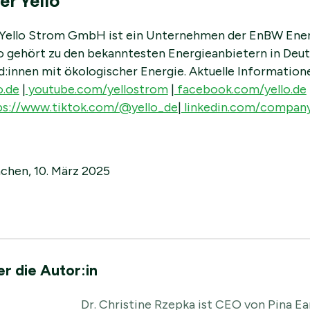
er Yello
 Yello Strom GmbH ist ein Unternehmen der EnBW Ene
lo gehört zu den bekanntesten Energieanbietern in Deut
:innen mit ökologischer Energie. Aktuelle Informatione
o.de
|
youtube.com/yellostrom
|
facebook.com/yello.de
ps://www.tiktok.com/@yello_de
|
linkedin.com/compan
chen, 10. März 2025
r die Autor:in
Dr. Christine Rzepka ist CEO von Pina Ear