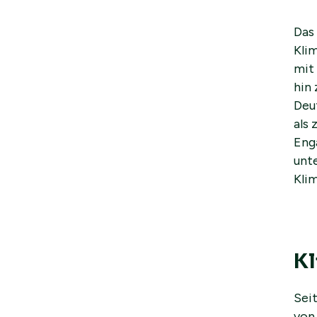
Das
Kli
mit
hin 
Deu
als 
Eng
unt
Klim
Kl
Sei
von 