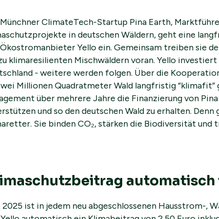
 Münchner ClimateTech-Startup Pina Earth, Marktführer 
maschutzprojekte in deutschen Wäldern, geht eine langf
 Ökostromanbieter Yello ein. Gemeinsam treiben sie 
zu klimaresilienten Mischwäldern voran. Yello investiert 
tschland - weitere werden folgen. Über die Kooperatio
zwei Millionen Quadratmeter Wald langfristig “klimafit” 
agement über mehrere Jahre die Finanzierung von Pina 
erstützen und so den deutschen Wald zu erhalten. Denn 
aretter. Sie binden CO₂, stärken die Biodiversität und
imaschutzbeitrag automatisch 
t 2025 ist in jedem neu abgeschlossenen Hausstrom-, 
Yello automatisch ein Klimabeitrag von 2,50 Euro inklud