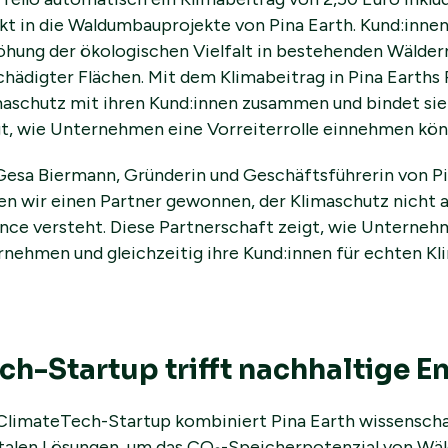
ekt in die Waldumbauprojekte von Pina Earth. Kund:inne
öhung der ökologischen Vielfalt in bestehenden Wälde
hädigter Flächen. Mit dem Klimabeitrag in Pina Earths 
aschutz mit ihren Kund:innen zusammen und bindet sie ak
gt, wie Unternehmen eine Vorreiterrolle einnehmen kön
Gesa Biermann, Gründerin und Geschäftsführerin von Pina
n wir einen Partner gewonnen, der Klimaschutz nicht al
nce versteht. Diese Partnerschaft zeigt, wie Unterne
rnehmen und gleichzeitig ihre Kund:innen für echten K
ch-Startup trifft nachhaltige E
 ClimateTech-Startup kombiniert Pina Earth wissenscha
italen Lösungen, um das CO₂-Speicherpotenzial von Wäl