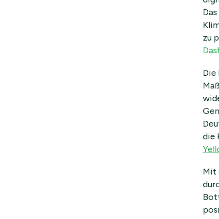
Das
Kli
zu p
Das
Die 
Maß
wid
Gen
Deu
die 
Yel
Mit
dur
Bott
pos