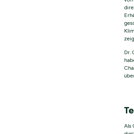
dir
Erh
gesc
Klim
zei
Dr. 
habe
Cha
übe
Te
Als
dig