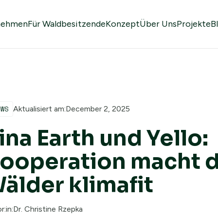
nehmen
Für Waldbesitzende
Konzept
Über Uns
Projekte
B
EWS
Aktualisiert am:
December 2, 2025
ina Earth und Yello:
ooperation macht 
älder klimafit
r:in:
Dr. Christine Rzepka