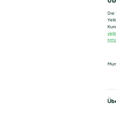
Üb
Die
Yel
Kund
yell
htt
Mün
Übe