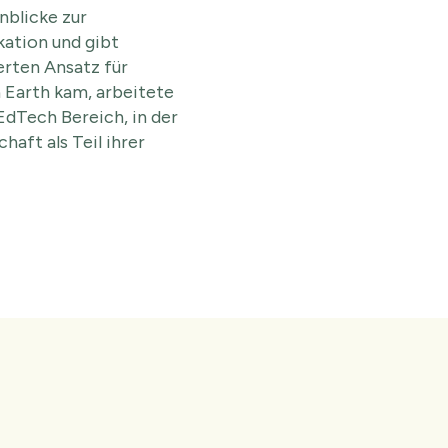
nblicke zur
ation und gibt
erten Ansatz für
a Earth kam, arbeitete
EdTech Bereich, in der
aft als Teil ihrer