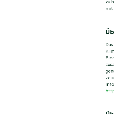
zu 
mit
Üb
Das 
Kli
Bio
zus
gen
zeic
Inf
htt